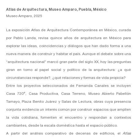
Atlas de Arquitectura, Museo Amparo, Puebla, México
Museo Amparo, 2025
La exposición Atlas de Arquitectura Contemporánea en México, c
urada
por
Pablo Landa
, revisa quince años de arquitectura en México para
explorar las ideas, coincidencias y diálogos que han dado forma a una
nueva manera de construir y habitar el país. Aunque el debate sobre una
“arquitectura nacional” marcó gran parte del siglo XX, hoy las preguntas
giran en torno al papel social y político de la arquitectura: ¿a qué
circunstancias responde?, ¿qué relaciones y formas de vida propicia?
Entre los proyectos seleccionados de Fernanda Canales se incluyen
Casa 720°
,
Casa Productiva
,
Casa Terreno
,
Museo Abierto Pabellón
Tamayo
,
Plaza Benito Juárez
y
Salas de Lectura
, obras cuya presencia
conjunta evidencia un interés común por construir espacios que amplíen
la vida cotidiana, fomenten el encuentro y respondan a contextos
cambiantes, desde la escala doméstica hasta el espacio público.
A partir del análisis comparativo de decenas de edificios, el
Atlas