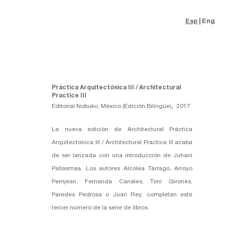
Esp
Eng
Práctica Arquitectónica III / Architectural
Practice III
Editorial Nobuko, México (Edición Bilingüe)
,
2017
La nueva edición de Architectural Práctica
Arquitectónica III / Architectural Practice III acaba
de ser lanzada con una introducción de Juhani
Pallasmaa. Los autores Alcolea Tárrago, Arroyo
Pemjean, Fernanda Canales, Toni Gironès,
Paredes Pedrosa o Juan Rey, completan este
tercer número de la serie de libros.