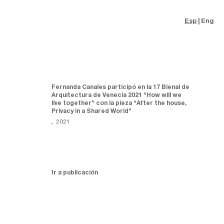
Esp
Eng
Fernanda Canales participó en la 17 Bienal de
Arquitectura de Venecia 2021 “How will we
live together” con la pieza “After the house,
Privacy in a Shared World”
,
2021
Ir a publicación