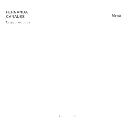
FERNANDA
Menú
CANALES
Arquitectura
Proyectos
Mobiliario
Obra Construida
Proyectos