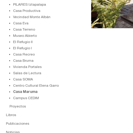
PILARES Iztapalapa
Casa Productiva
Vecindad Monte Albán
Casa Eva
Casa Terreno
Museo Abierto
El Refugio II
El Refugio I
Casa Recreo
Casa Bruma
Vivienda Portales
Salas de Lectura
Casa SOMA
Centro Cultural Elena Garro
Casa Maruma
Campus CEDIM
Proyectos
Libros
Publicaciones
Noticias