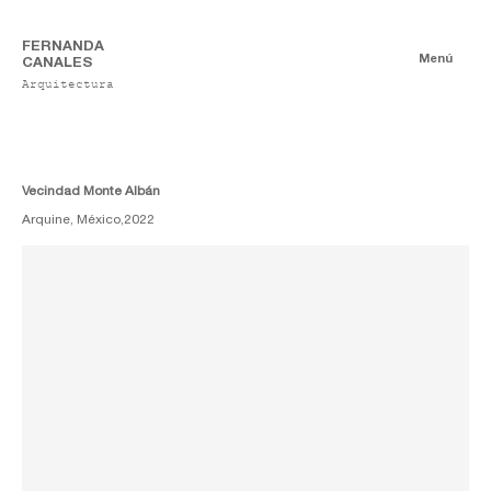
FERNANDA
Menú
CANALES
Arquitectura
Publicaciones
Digitales
Ensayos
Impresas
Vecindad Monte Albán
Arquine, México,
2022