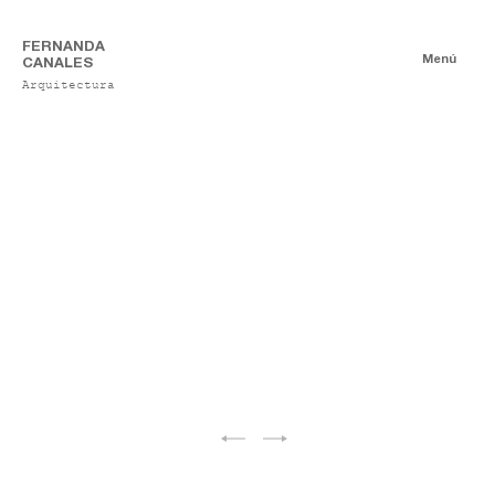
FERNANDA
Menú
CANALES
Arquitectura
Proyectos
Mobiliario
Obra Construida
Proyectos