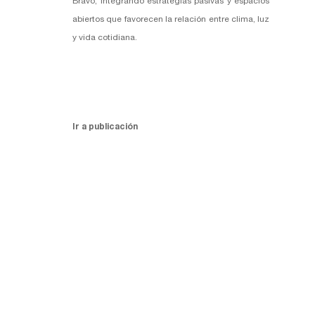
Bravo, integrando estrategias pasivas y espacios
abiertos que favorecen la relación entre clima, luz
y vida cotidiana.
Ir a publicación